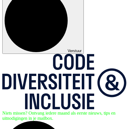
Verstuur
Niets missen? Ontvang iedere maand als eerste nieuws, tips en
uitnodigingen in je mailbox.