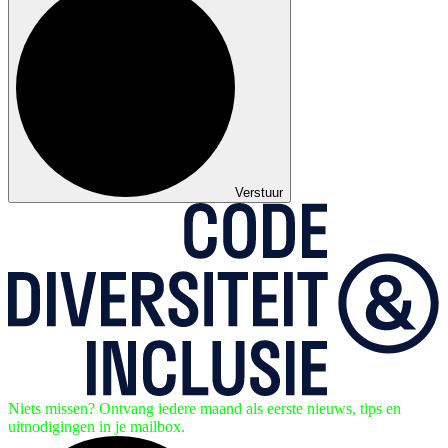
Verstuur
Niets missen? Ontvang iedere maand als eerste nieuws, tips en
uitnodigingen in je mailbox.