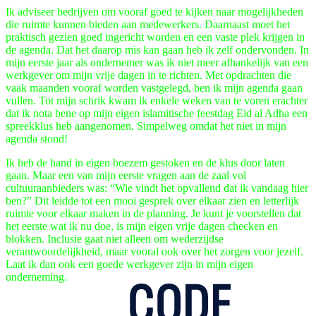
Ik adviseer bedrijven om vooraf goed te kijken naar mogelijkheden
die ruimte kunnen bieden aan medewerkers. Daarnaast moet het
praktisch gezien goed ingericht worden en een vaste plek krijgen in
de agenda. Dat het daarop mis kan gaan heb ik zelf ondervonden. In
mijn eerste jaar als ondernemer was ik niet meer afhankelijk van een
werkgever om mijn vrije dagen in te richten. Met opdrachten die
vaak maanden vooraf worden vastgelegd, ben ik mijn agenda gaan
vullen. Tot mijn schrik kwam ik enkele weken van te voren erachter
dat ik nota bene op mijn eigen islamitische feestdag Eid al Adha een
spreekklus heb aangenomen. Simpelweg omdat het niet in mijn
agenda stond!
Ik heb de hand in eigen boezem gestoken en de klus door laten
gaan. Maar een van mijn eerste vragen aan de zaal vol
cultuuraanbieders was: “Wie vindt het opvallend dat ik vandaag hier
ben?” Dit leidde tot een mooi gesprek over elkaar zien en letterlijk
ruimte voor elkaar maken in de planning. Je kunt je voorstellen dat
het eerste wat ik nu doe, is mijn eigen vrije dagen checken en
blokken. Inclusie gaat niet alleen om wederzijdse
verantwoordelijkheid, maar vooral ook over het zorgen voor jezelf.
Laat ik dan ook een goede werkgever zijn in mijn eigen
onderneming.