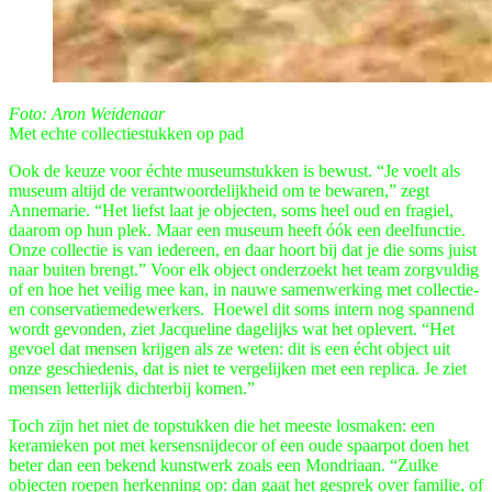
Foto: Aron Weidenaar
Met echte collectiestukken op pad
Ook de keuze voor échte museumstukken is bewust. “Je voelt als
museum altijd de verantwoordelijkheid om te bewaren,” zegt
Annemarie. “Het liefst laat je objecten, soms heel oud en fragiel,
daarom op hun plek. Maar een museum heeft óók een deelfunctie.
Onze collectie is van iedereen, en daar hoort bij dat je die soms juist
naar buiten brengt.” Voor elk object onderzoekt het team zorgvuldig
of en hoe het veilig mee kan, in nauwe samenwerking met collectie-
en conservatiemedewerkers. Hoewel dit soms intern nog spannend
wordt gevonden, ziet Jacqueline dagelijks wat het oplevert. “Het
gevoel dat mensen krijgen als ze weten: dit is een écht object uit
onze geschiedenis, dat is niet te vergelijken met een replica. Je ziet
mensen letterlijk dichterbij komen.”
Toch zijn het niet de topstukken die het meeste losmaken: een
keramieken pot met kersensnijdecor of een oude spaarpot doen het
beter dan een bekend kunstwerk zoals een Mondriaan. “Zulke
objecten roepen herkenning op: dan gaat het gesprek over familie, of