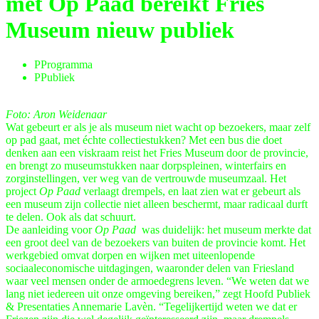
met Op Paad bereikt Fries
Museum nieuw publiek
P
Programma
P
Publiek
Foto: Aron Weidenaar
Wat gebeurt er als je als museum niet wacht op bezoekers, maar zelf
op pad gaat, met échte collectiestukken? Met een bus die doet
denken aan een viskraam reist het Fries Museum door de provincie,
en brengt zo museumstukken naar dorpspleinen, winterfairs en
zorginstellingen, ver weg van de vertrouwde museumzaal. Het
project
Op Paad
verlaagt drempels, en laat zien wat er gebeurt als
een museum zijn collectie niet alleen beschermt, maar radicaal durft
te delen. Ook als dat schuurt.
De aanleiding voor
Op Paad
was duidelijk: het museum merkte dat
een groot deel van de bezoekers van buiten de provincie komt. Het
werkgebied omvat dorpen en wijken met uiteenlopende
sociaaleconomische uitdagingen, waaronder delen van Friesland
waar veel mensen onder de armoedegrens leven. “We weten dat we
lang niet iedereen uit onze omgeving bereiken,” zegt Hoofd Publiek
& Presentaties Annemarie Lavèn. “Tegelijkertijd weten we dat er