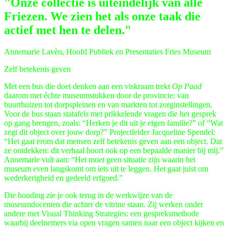
"Onze collectie is uiteindelijk van alle
Friezen. We zien het als onze taak die
actief met hen te delen."
Annemarie Lavèn, Hoofd Publiek en Presentaties Fries Museum
Zelf betekenis geven
Met een bus die doet denken aan een viskraam trekt
Op Paad
daarom met échte museumstukken door de provincie: van
buurthuizen tot dorpspleinen en van markten tot zorginstellingen.
Voor de bus staan statafels met prikkelende vragen die het gesprek
op gang brengen, zoals: “Herken je dit uit je eigen familie?” of “Wat
zegt dit object over jouw dorp?” Projectleider Jacqueline Spendel:
“Het gaat erom dat mensen zelf betekenis geven aan een object. Dat
ze ontdekken: dit verhaal hoort ook op een bepaalde manier bij mij.”
Annemarie vult aan: “Het moet geen situatie zijn waarin het
museum even langskomt om iets uit te leggen. Het gaat juist om
wederkerigheid en gedeeld erfgoed.”
Die houding zie je ook terug in de werkwijze van de
museumdocenten die achter de vitrine staan. Zij werken onder
andere met Visual Thinking Strategies: een gespreksmethode
waarbij deelnemers via open vragen samen naar een object kijken en