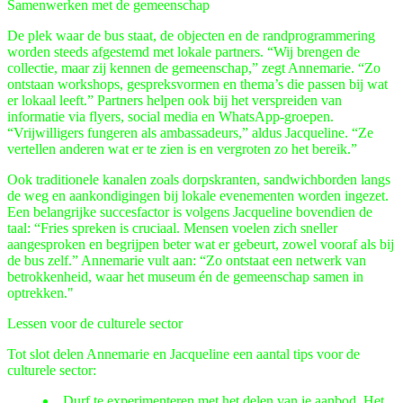
Samenwerken met de gemeenschap
De plek waar de bus staat, de objecten en de randprogrammering
worden steeds afgestemd met lokale partners. “Wij brengen de
collectie, maar zij kennen de gemeenschap,” zegt Annemarie. “Zo
ontstaan workshops, gespreksvormen en thema’s die passen bij wat
er lokaal leeft.” Partners helpen ook bij het verspreiden van
informatie via flyers, social media en WhatsApp-groepen.
“Vrijwilligers fungeren als ambassadeurs,” aldus Jacqueline. “Ze
vertellen anderen wat er te zien is en vergroten zo het bereik.”
Ook traditionele kanalen zoals dorpskranten, sandwichborden langs
de weg en aankondigingen bij lokale evenementen worden ingezet.
Een belangrijke succesfactor is volgens Jacqueline bovendien de
taal: “Fries spreken is cruciaal. Mensen voelen zich sneller
aangesproken en begrijpen beter wat er gebeurt, zowel vooraf als bij
de bus zelf.” Annemarie vult aan: “Zo ontstaat een netwerk van
betrokkenheid, waar het museum én de gemeenschap samen in
optrekken."
Lessen voor de culturele sector
Tot slot delen Annemarie en Jacqueline een aantal tips voor de
culturele sector:
Durf te experimenteren met het delen van je aanbod.
Het