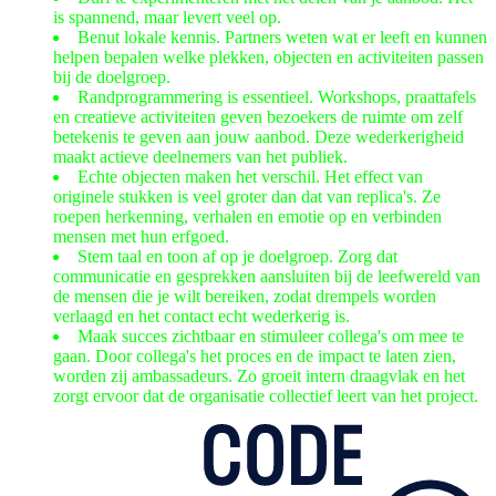
is spannend, maar levert veel op.
Benut lokale kennis.
Partners weten wat er leeft en kunnen
helpen bepalen welke plekken, objecten en activiteiten passen
bij de doelgroep.
Randprogrammering is essentieel
. Workshops, praattafels
en creatieve activiteiten geven bezoekers de ruimte om zelf
betekenis te geven aan jouw aanbod. Deze wederkerigheid
maakt actieve deelnemers van het publiek.
Echte objecten maken het verschil.
Het effect van
originele stukken is veel groter dan dat van replica's. Ze
roepen herkenning, verhalen en emotie op en verbinden
mensen met hun erfgoed.
Stem taal en toon af op je doelgroep
. Zorg dat
communicatie en gesprekken aansluiten bij de leefwereld van
de mensen die je wilt bereiken, zodat drempels worden
verlaagd en het contact echt wederkerig is.
Maak succes zichtbaar en stimuleer collega's om mee te
gaan
. Door collega's het proces en de impact te laten zien,
worden zij ambassadeurs. Zo groeit intern draagvlak en het
zorgt ervoor dat de organisatie collectief leert van het project.