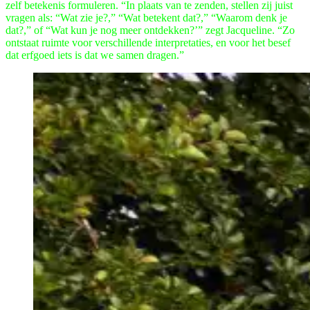
zelf betekenis formuleren. “In plaats van te zenden, stellen zij juist
vragen als: “Wat zie je?,” “Wat betekent dat?,” “Waarom denk je
dat?,” of “Wat kun je nog meer ontdekken?’” zegt Jacqueline. “Zo
ontstaat ruimte voor verschillende interpretaties, en voor het besef
dat erfgoed iets is dat we samen dragen.”