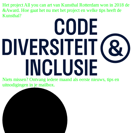
Het project All you can art van Kunsthal Rotterdam won in 2018 de
&Award. Hoe gaat het nu met het project en welke tips heeft de
Kunsthal?
Niets missen? Ontvang iedere maand als eerste nieuws, tips en
uitnodigingen in je mailbox.